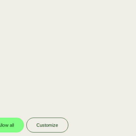
[scaleup]
Jij bent onderdeel
van ons portfolio
Wij investeren in onze eigen
portfolio bedrijven om ze verder te
helpen schalen met funding en
advies.
llow all
Customize
meer info