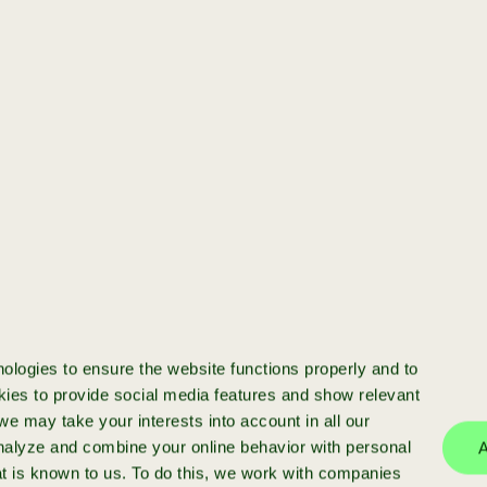
funding van €50K tot €550K, het
[startup]
Jij hebt een startup
en wilt opschalen
Klaar om je startup te schalen? We
investeren in startups met meer dan
€50k ARR en bieden funding, expert
ologies to ensure the website functions properly and to
begeleiding en een sterk netwerk.
ies to provide social media features and show relevant
e may take your interests into account in all our
analyze and combine your online behavior with personal
A
at is known to us. To do this, we work with companies
meer info
aanmelden