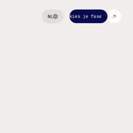
kies je fase
NL
kies je fase
Wij investeren in onze eigen
portfolio bedrijven om ze verder te
helpen schalen met funding en
advies.
meer info
meer info