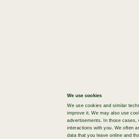
team achter je, een salaris, gefaseerde 
netwerk van Achmea en onze experts
Get started:
[Location]
[Location]
[Job
[idea]
type]
Amsterdam
Hybrid
full-
time
Jij hebt een venture
idee
apply now
apply now
Heb jij een baanbrekend idee voor je
volgende venture? Kom naar Achmea
We use cookies
Impact Ventures en bouw je startup
We use cookies and similar techn
op vanaf nul, met onze onze hands-on
improve it. We may also use cook
expertise en funding.
advertisements. In those cases, w
interactions with you. We often 
data that you leave online and th
idee
aanmelden