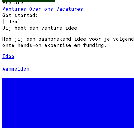
Explore:
Ventures
Over ons
Vacatures
Get started:
[idea]
Jij hebt een venture idee
Heb jij een baanbrekend idee voor je volgend
onze hands-on expertise en funding.
Idee
Idee
Aanmelden
Aanmelden