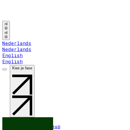
Over ons
Vacatures
Vacatures
nl
nl
Nederlands
Nederlands
English
English
Kies je fase
Kies je fase
You've got an:
Idee
Startup
Scaleup