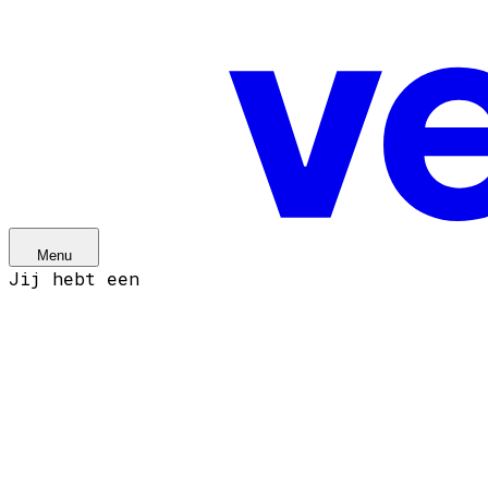
Jij hebt een
Menu
Jij hebt een
Idee
Idee
Startup
Startup
Scaleup
Scaleup
Ventures
Ventures
Over ons