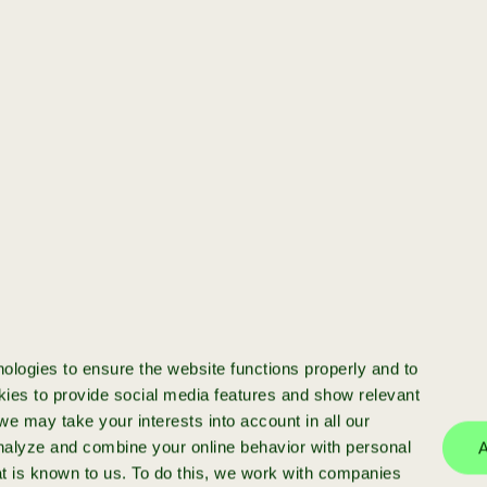
[startup]
Jij hebt een startup
en wilt opschalen
Klaar om je startup te schalen? We
investeren in startups met meer dan
€50k ARR en bieden funding, expert
ologies to ensure the website functions properly and to
begeleiding en een sterk netwerk.
ies to provide social media features and show relevant
e may take your interests into account in all our
analyze and combine your online behavior with personal
A
at is known to us. To do this, we work with companies
meer info
aanmelden