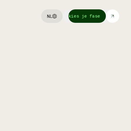
kies je fase
NL
kies je fase
Wij investeren in onze eigen
portfolio bedrijven om ze verder te
helpen schalen met funding en
advies.
meer info
meer info