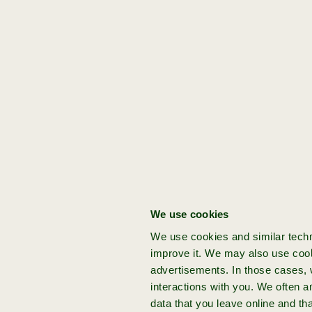
vertalen
Get started:
[idea]
Jij hebt een venture
idee
Klantonderzoek
Heb jij een baanbrekend idee voor je
is het verschil
volgende venture? Kom naar Achmea
tussen
We use cookies
Impact Ventures en bouw je startup
bouwen op
We use cookies and similar techn
op vanaf nul, met onze onze hands-on
bewijs en
improve it. We may also use cook
expertise en funding.
bouwen op
advertisements. In those cases, w
een
interactions with you. We often 
data that you leave online and th
onderbuikgevoel.
idee
aanmelden