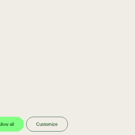
[scaleup]
Jij bent onderdeel
van ons portfolio
Wij investeren in onze eigen
portfolio bedrijven om ze verder te
helpen schalen met funding en
advies.
llow all
Customize
meer info