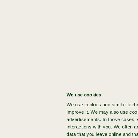
programma?
Get started:
[idea]
Jij hebt een venture
idee
Er is niet één
Heb jij een baanbrekend idee voor je
beste
volgende venture? Kom naar Achmea
accelerator, er
We use cookies
Impact Ventures en bouw je startup
is een beste
We use cookies and similar techn
op vanaf nul, met onze onze hands-on
accelerator
improve it. We may also use cook
expertise en funding.
voor jou. Een
advertisements. In those cases, w
programma dat
interactions with you. We often 
data that you leave online and th
een AI-startup
idee
aanmelden