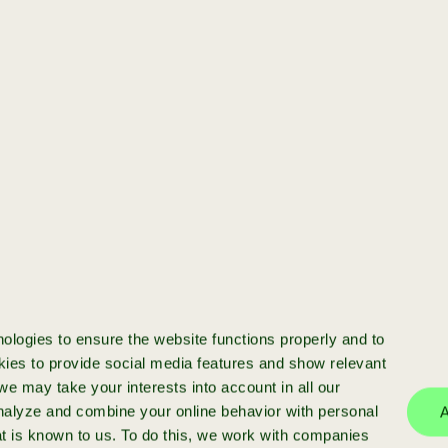
[startup]
Jij hebt een startup
en wilt opschalen
Klaar om je startup te schalen? We
investeren in startups met meer dan
€50k ARR en bieden funding, expert
ologies to ensure the website functions properly and to
begeleiding en een sterk netwerk.
ies to provide social media features and show relevant
e may take your interests into account in all our
analyze and combine your online behavior with personal
A
at is known to us. To do this, we work with companies
meer info
aanmelden