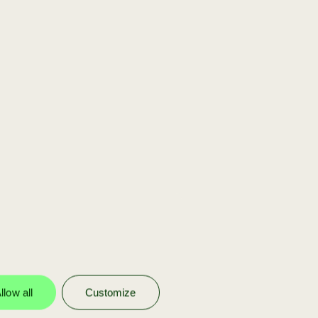
[scaleup]
Jij bent onderdeel
van ons portfolio
Wij investeren in onze eigen
portfolio bedrijven om ze verder te
helpen schalen met funding en
advies.
llow all
Customize
meer info