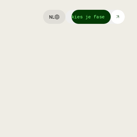
kies je fase
NL
kies je fase
Wij investeren in onze eigen
portfolio bedrijven om ze verder te
helpen schalen met funding en
advies.
meer info
meer info