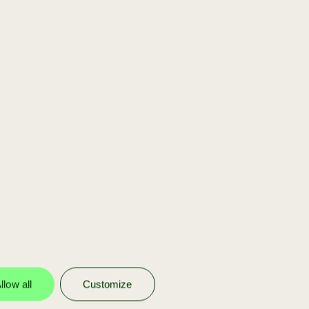
[scaleup]
Jij bent onderdeel
van ons portfolio
Wij investeren in onze eigen
portfolio bedrijven om ze verder te
helpen schalen met funding en
advies.
llow all
Customize
meer info