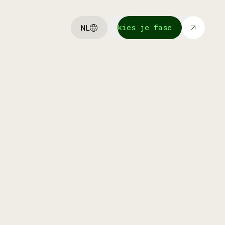
kies je fase
NL
kies je fase
Wij investeren in onze eigen
portfolio bedrijven om ze verder te
helpen schalen met funding en
advies.
meer info
meer info