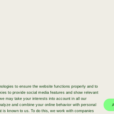
[startup]
Jij hebt een startup
en wilt opschalen
Klaar om je startup te schalen? We
investeren in startups met meer dan
€50k ARR en bieden funding, expert
ologies to ensure the website functions properly and to
begeleiding en een sterk netwerk.
ies to provide social media features and show relevant
e may take your interests into account in all our
analyze and combine your online behavior with personal
A
at is known to us. To do this, we work with companies
meer info
aanmelden