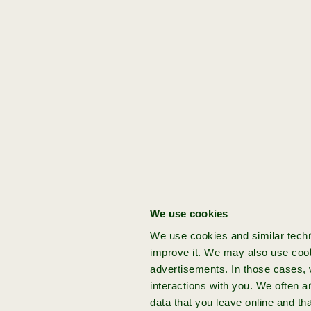
[Date]
[Location]
[Time]
[Price]
Get started:
Thursday,
Strand
09:30
Gratis
23
Zuid,
-
April
RAI
11:00
[idea]
Amsterdam
Jij hebt een venture
idee
Heb jij een baanbrekend idee voor je
volgende venture? Kom naar Achmea
We use cookies
Impact Ventures en bouw je startup
Deze
We use cookies and similar techn
op vanaf nul, met onze onze hands-on
informele
improve it. We may also use cook
expertise en funding.
advertisements. In those cases, w
bijeenkomst
interactions with you. We often 
is bedoeld
data that you leave online and th
idee
aanmelden